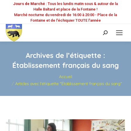
Jours de Marché
: Tous les lundis matin sous & autour de la
Halle Baltard et place de la Fontaine !
Marché nocturne du vendredi de 16:00 à 20:00 - Place de la
Fontaine et de l'échiquier TOUTE l'année
Recherche
:
Archives de l’étiquette :
Établissement français du sang
Vous êtes ici :
Accueil
Articles avec l’étiquette "Établissement français du sang"