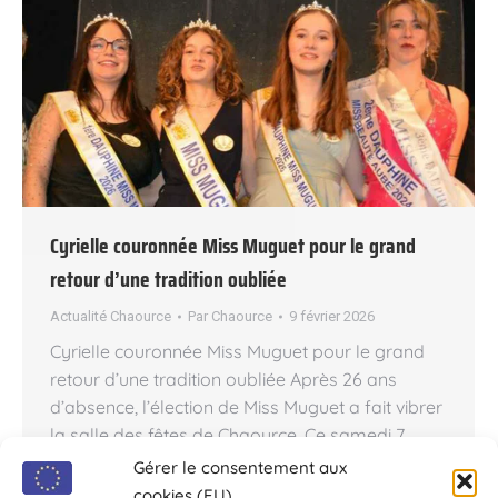
Cyrielle couronnée Miss Muguet pour le grand
retour d’une tradition oubliée
Actualité Chaource
Par
Chaource
9 février 2026
Cyrielle couronnée Miss Muguet pour le grand
retour d’une tradition oubliée Après 26 ans
d’absence, l’élection de Miss Muguet a fait vibrer
la salle des fêtes de Chaource. Ce samedi 7
février 2026. Dans une ambiance électrique et
Gérer le consentement aux
riche en émotions, c’est Cyrielle, originaire de
cookies (EU)