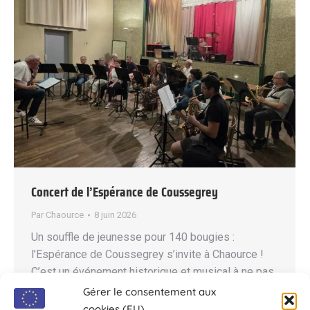
Concert de l’Espérance de Coussegrey
Par
Chaource
8 juin 2026
Un souffle de jeunesse pour 140 bougies :
l’Espérance de Coussegrey s’invite à Chaource !
C’est un événement historique et musical à ne pas
manquer ! Pour la toute première fois de sa très
Gérer le consentement aux
longue et belle histoire, l’orchestre d’harmonie de
cookies (EU)