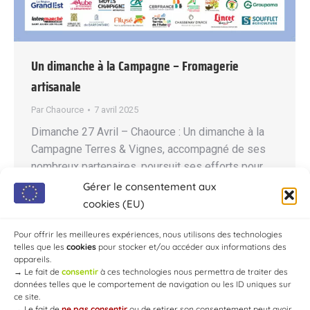
Un dimanche à la Campagne – Fromagerie
artisanale
Par
Chaource
7 avril 2025
Dimanche 27 Avril – Chaource : Un dimanche à la
Campagne Terres & Vignes, accompagné de ses
nombreux partenaires, poursuit ses efforts pour
proposer aux visiteurs une journée riche en
Gérer le consentement aux
découvertes sur l’agriculture auboise, la ruralité et
cookies (EU)
la culture au cœur de nos campagnes, pour ainsi
révéler aux visiteurs la force et la diversité de…
Pour offrir les meilleures expériences, nous utilisons des technologies
telles que les
cookies
pour stocker et/ou accéder aux informations des
appareils.
→
Le fait de
consentir
à ces technologies nous permettra de traiter des
données telles que le comportement de navigation ou les ID uniques sur
ce site.
→
Le fait de
ne pas consentir
ou de retirer son consentement peut avoir