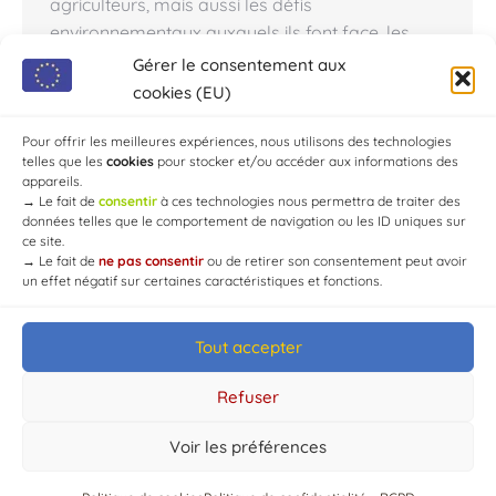
agriculteurs, mais aussi les défis
environnementaux auxquels ils font face, les
enjeux sociétaux et les richesses culturelles.
Gérer le consentement aux
Chaource. Huit grandes photos de l’exposition «
cookies (EU)
Fiers de nos éleveurs ! L’AOP Chaource en Othe-
Armance…
Pour offrir les meilleures expériences, nous utilisons des technologies
telles que les
cookies
pour stocker et/ou accéder aux informations des
appareils.
→
Le fait de
consentir
à ces technologies nous permettra de traiter des
données telles que le comportement de navigation ou les ID uniques sur
ce site.
→
Le fait de
ne pas consentir
ou de retirer son consentement peut avoir
un effet négatif sur certaines caractéristiques et fonctions.
Tout accepter
© Mairie de Chaource [2004-2024] | Tous droits réservés.
Developed by
WEB3-DESIGN
Refuser
Voir les préférences