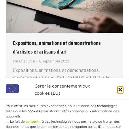
Expositions, animations et démonstrations
d’artistes et artisans d’art
Par
Chaource
8 septembre 2022
Expositions, animations et démonstrations,
d’artistes et artisans d’art. De 09:00 à 17:00, à la
Halle. Manifestation organisée par l’Association
Gérer le consentement aux
des Commerçants de Chaource et ses environs.
cookies (EU)
Entrée gratuite. Contact : +33 (0)6 50 50 29 98 –
jourdaingloria@yahoo.fr
Pour offrir les meilleures expériences, nous utilisons des technologies
telles que les
cookies
pour stocker et/ou accéder aux informations des
appareils.
→
Le fait de
consentir
à ces technologies nous permettra de traiter des
données telles que le comportement de navigation ou les ID uniques sur