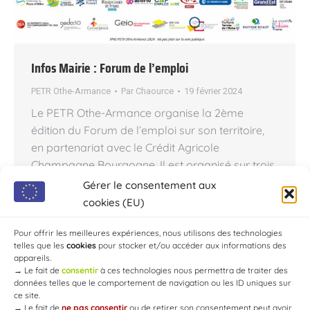
Infos Mairie : Forum de l’emploi
PETR Othe-Armance
Par
Chaource
19 février 2024
Le PETR Othe-Armance organise la 2ème
édition du Forum de l’emploi sur son territoire,
en partenariat avec le Crédit Agricole
Champagne Bourgogne. Il est organisé sur trois
dates, trois lieux, de 9h à 12h : Mercredi 13 Mars,
Gérer le consentement aux
salle des fêtes : 📍 Chaource Mercredi 20 Mars,
cookies (EU)
salle des fêtes :📍 Ervy-le-Châtel Vendredi 22
Mars,…
Pour offrir les meilleures expériences, nous utilisons des technologies
telles que les
cookies
pour stocker et/ou accéder aux informations des
appareils.
→
Le fait de
consentir
à ces technologies nous permettra de traiter des
données telles que le comportement de navigation ou les ID uniques sur
ce site.
→
Le fait de
ne pas consentir
ou de retirer son consentement peut avoir