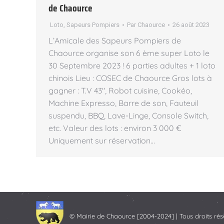
de Chaource
Loto
,
Sapeurs Pompiers
Par
Chaource
26 août 2023
L’Amicale des Sapeurs Pompiers de
Chaource organise son 6 ème super Loto le
30 Septembre 2023 ! 6 parties adultes + 1 loto
chinois Lieu : COSEC de Chaource Gros lots à
gagner : T.V 43″, Robot cuisine, Cookéo,
Machine Expresso, Barre de son, Fauteuil
suspendu, BBQ, Lave-Linge, Console Switch,
etc. Valeur des lots : environ 3 000 €
Uniquement sur réservation…
© Mairie de Chaource [2004-2024] | Tous droits rés