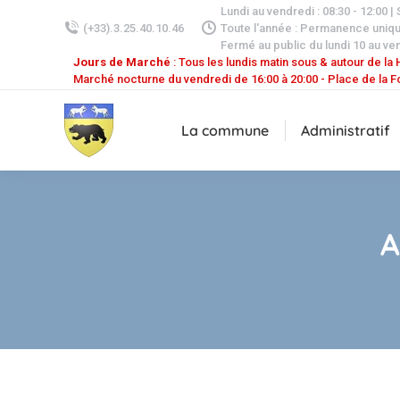
Lundi au vendredi : 08:30 - 12:00 |
(+33).3.25.40.10.46
Toute l'année : Permanence uniq
Fermé au public du lundi 10 au ven
Jours de Marché
: Tous les lundis matin sous & autour de la H
Marché nocturne du vendredi de 16:00 à 20:00 - Place de la F
La commune
Administratif
A