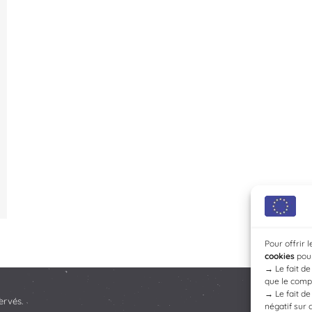
Pour offrir 
cookies
pour
→
Le fait d
que le compo
→
Le fait d
ervés.
négatif sur 