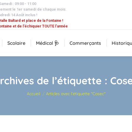
 Samedi : 09:00 - 11:00
uement le 1er samedi de chaque mois.
dredi 14 Août inclus !
alle Baltard et place de la Fontaine !
ontaine et de l'échiquier TOUTE l'année
Scolaire
Médical 🩺
Commerçants
Historiq
rchives de l’étiquette :
Cos
Vous êtes ici :
Accueil
Articles avec l’étiquette "Cosec"