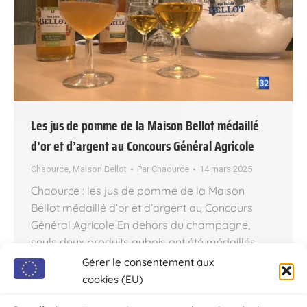
Les jus de pomme de la Maison Bellot médaillé
d’or et d’argent au Concours Général Agricole
Chaource
,
Maison Bellot
Par
Chaource
14 mars 2025
Chaource : les jus de pomme de la Maison
Bellot médaillé d’or et d’argent au Concours
Général Agricole En dehors du champagne,
seuls deux produits aubois ont été médaillés
lors du Concours Générale Agricole du Salon de
Gérer le consentement aux
l’Agriculture 2025. Parmi eux : les jus de pomme
cookies (EU)
pétillant et trouble de la Maison Bellot à