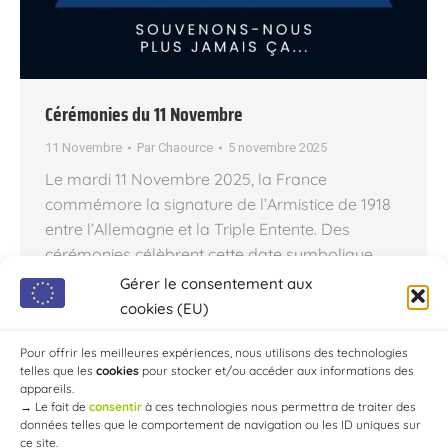
Cérémonies du 11 Novembre
11 Novembre
Par
Chaource
5 novembre 2025
Le mardi 11 Novembre 2025, la France
commémore la signature de l’Armistice de 1918
entre l’Allemagne et la Triple Entente. Des
cérémonies célèbrent cette date symbolique
toute la journée. Parents, votre présence est
Gérer le consentement aux
essentielle : venez avec vos enfants ! Comme
cookies (EU)
chaque année, aura lieu à Chaource ce mardi 11
Novembre 2025, la traditionnelle cérémonie…
Pour offrir les meilleures expériences, nous utilisons des technologies
telles que les
cookies
pour stocker et/ou accéder aux informations des
appareils.
→
Le fait de
consentir
à ces technologies nous permettra de traiter des
données telles que le comportement de navigation ou les ID uniques sur
ce site.