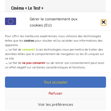
Cinéma « Le Test »
Par
Chaource
17 janvier 2022
Gérer le consentement aux
Vendredi 4 février : Cinéma « Le Test » à 20h30 au
cookies (EU)
collège. Plein tarif : 6 €. Tarif réduit : 3,50 €. Carte 5
places : 22,50 € Contact : 03 25 40 15 89
Pour offrir les meilleures expériences, nous utilisons des technologies
telles que les
cookies
pour stocker et/ou accéder aux informations des
appareils.
→
Le fait de
consentir
à ces technologies nous permettra de traiter des
données telles que le comportement de navigation ou les ID uniques sur
ce site.
→
Le fait de
ne pas consentir
ou de retirer son consentement peut avoir
un effet négatif sur certaines caractéristiques et fonctions.
Tout accepter
© Mairie de Chaource [2004-2024] | Tous droits réservés.
Developed by
WEB3-DESIGN
Refuser
Voir les préférences