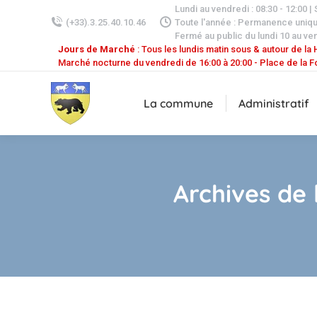
Lundi au vendredi : 08:30 - 12:00 |
(+33).3.25.40.10.46
Toute l'année : Permanence uniq
Fermé au public du lundi 10 au ven
Jours de Marché
: Tous les lundis matin sous & autour de la H
Marché nocturne du vendredi de 16:00 à 20:00 - Place de la F
La commune
Administratif
Archives de 