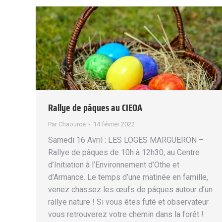
Rallye de pâques au CIEOA
Par
Chaource
14 février 2022
Samedi 16 Avril : LES LOGES MARGUERON –
Rallye de pâques de 10h à 12h30, au Centre
d’Initiation à l’Environnement d’Othe et
d’Armance. Le temps d’une matinée en famille,
venez chassez les œufs de pâques autour d’un
rallye nature ! Si vous êtes futé et observateur
vous retrouverez votre chemin dans la forêt !