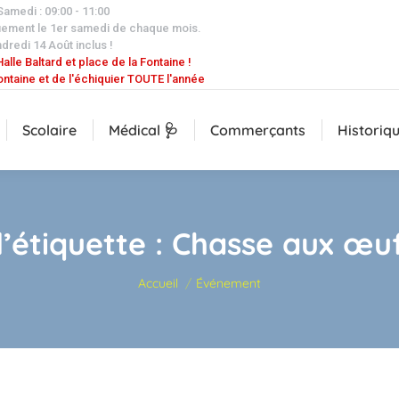
 Samedi : 09:00 - 11:00
uement le 1er samedi de chaque mois.
dredi 14 Août inclus !
alle Baltard et place de la Fontaine !
ontaine et de l'échiquier TOUTE l'année
Scolaire
Médical 🩺
Commerçants
Historiq
l’étiquette :
Chasse aux œu
Vous êtes ici :
Accueil
Événement