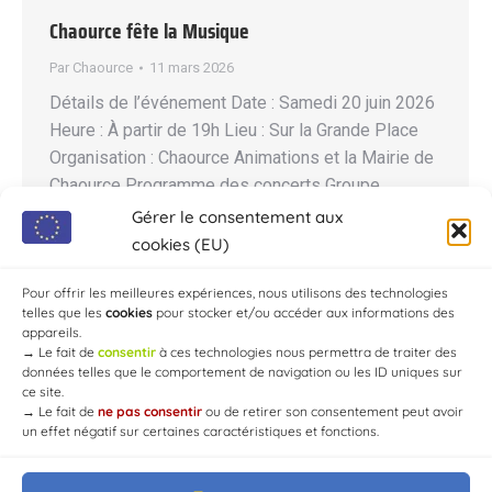
Chaource fête la Musique
Par
Chaource
11 mars 2026
Détails de l’événement Date : Samedi 20 juin 2026
Heure : À partir de 19h Lieu : Sur la Grande Place
Organisation : Chaource Animations et la Mairie de
Chaource Programme des concerts Groupe
principal : LUNAR FUZZ 1ère Partie : JÉRÉMY
Gérer le consentement aux
COTTE Services sur place Restauration et buvette
cookies (EU)
disponibles. Contacts et renseignements
Pour offrir les meilleures expériences, nous utilisons des technologies
Responsable :…
telles que les
cookies
pour stocker et/ou accéder aux informations des
appareils.
→
Le fait de
consentir
à ces technologies nous permettra de traiter des
données telles que le comportement de navigation ou les ID uniques sur
ce site.
→
Le fait de
ne pas consentir
ou de retirer son consentement peut avoir
un effet négatif sur certaines caractéristiques et fonctions.