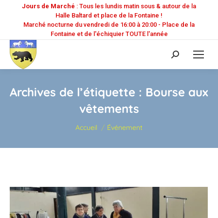
Jours de Marché
: Tous les lundis matin sous & autour de la
Halle Baltard et place de la Fontaine !
Marché nocturne du vendredi de 16:00 à 20:00 - Place de la
Fontaine et de l'échiquier TOUTE l'année
Recherche
:
Archives de l’étiquette :
Bourse aux
vêtements
Vous êtes ici :
Accueil
Événement