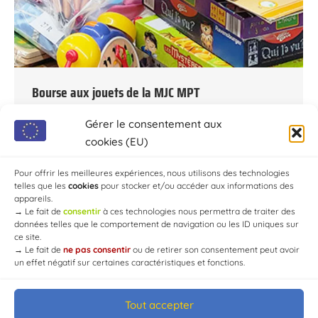
Bourse aux jouets de la MJC MPT
Par
Chaource
23 novembre 2023
Gérer le consentement aux
Samedi 09 Décembre Salle de la Mairie de 10:00 à
cookies (EU)
17:00 : Bourse aux jouets de la MJC MPT. Contact
Pour offrir les meilleures expériences, nous utilisons des technologies
au 03.25.40.03.62 ou au 07.67.89.65.52
telles que les
cookies
pour stocker et/ou accéder aux informations des
appareils.
→
Le fait de
consentir
à ces technologies nous permettra de traiter des
données telles que le comportement de navigation ou les ID uniques sur
ce site.
→
Le fait de
ne pas consentir
ou de retirer son consentement peut avoir
un effet négatif sur certaines caractéristiques et fonctions.
Tout accepter