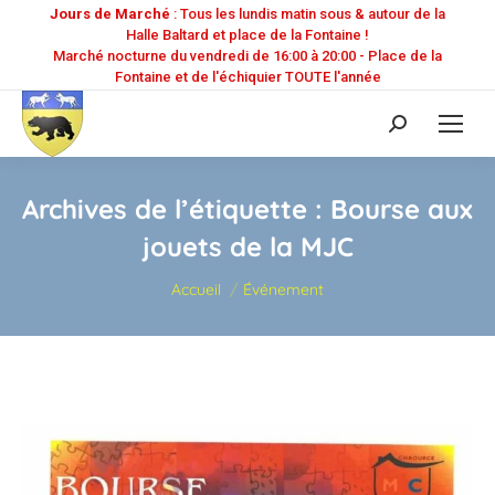
Jours de Marché
: Tous les lundis matin sous & autour de la
Halle Baltard et place de la Fontaine !
Marché nocturne du vendredi de 16:00 à 20:00 - Place de la
Fontaine et de l'échiquier TOUTE l'année
Recherche
:
Archives de l’étiquette :
Bourse aux
jouets de la MJC
Vous êtes ici :
Accueil
Événement