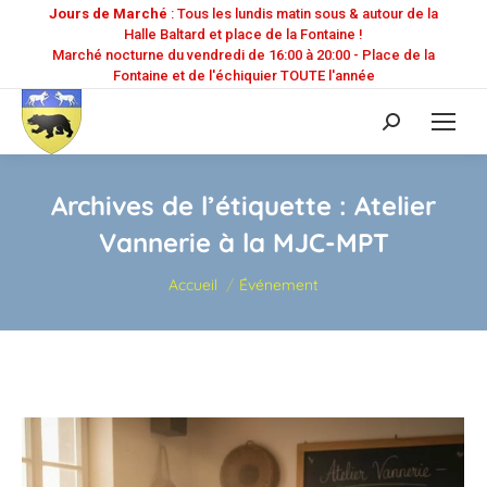
Jours de Marché
: Tous les lundis matin sous & autour de la
Halle Baltard et place de la Fontaine !
Marché nocturne du vendredi de 16:00 à 20:00 - Place de la
Fontaine et de l'échiquier TOUTE l'année
Recherche
:
Archives de l’étiquette :
Atelier
Vannerie à la MJC-MPT
Vous êtes ici :
Accueil
Événement