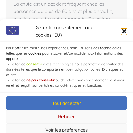
La chute est un accident fréquent chez les
personnes de plus de 60 ans et plus on vieillit,
plus le risque de chute augmente. On estime
qu’une personne sur trois fera au moins une
Gérer le consentement aux
chute au cours de l’année et une sur deux chez
cookies (EU)
les plus de 80 ans. Ces chutes se produisent en
majorité…
Pour offrir les meilleures expériences, nous utilisons des technologies
telles que les
cookies
pour stocker et/ou accéder aux informations des
appareils.
→
Le fait de
consentir
à ces technologies nous permettra de traiter des
données telles que le comportement de navigation ou les ID uniques sur
ce site.
→
Le fait de
ne pas consentir
ou de retirer son consentement peut avoir
un effet négatif sur certaines caractéristiques et fonctions.
Tout accepter
© Mairie de Chaource [2004-2024] | Tous droits réservés.
Developed by
WEB3-DESIGN
Refuser
Voir les préférences