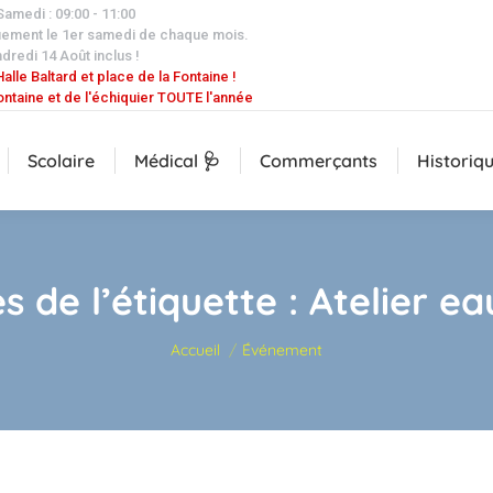
 Samedi : 09:00 - 11:00
uement le 1er samedi de chaque mois.
dredi 14 Août inclus !
alle Baltard et place de la Fontaine !
ontaine et de l'échiquier TOUTE l'année
Scolaire
Médical 🩺
Commerçants
Historiq
s de l’étiquette :
Atelier ea
Vous êtes ici :
Accueil
Événement