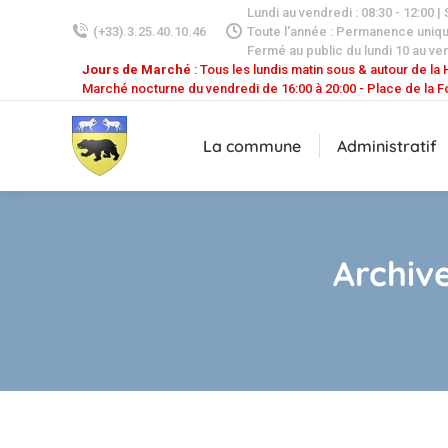
Lundi au vendredi : 08:30 - 12:00 |
(+33).3.25.40.10.46
Toute l'année : Permanence uniq
Fermé au public du lundi 10 au ven
Jours de Marché
: Tous les lundis matin sous & autour de la H
Marché nocturne du vendredi de 16:00 à 20:00 - Place de la F
La commune
Administratif
Archive