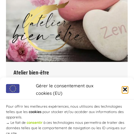
Atelier bien-être
Par
Chaource
23 novembre 2023
Gérer le consentement aux
Mardi 05 Décembre : Atelier bien-être à la MJC à
cookies (EU)
14:30 (ou 18:30) suivant les demandes.
Pour offrir les meilleures expériences, nous utilisons des technologies
Inscriptions au 06.36.07.16.66
telles que les
cookies
pour stocker et/ou accéder aux informations des
appareils.
→
Le fait de
consentir
à ces technologies nous permettra de traiter des
données telles que le comportement de navigation ou les ID uniques sur
ce site.