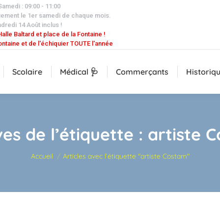
 Samedi : 09:00 - 11:00
uement le 1er samedi de chaque mois.
dredi 14 Août inclus !
alle Baltard et place de la Fontaine !
ontaine et de l'échiquier TOUTE l'année
Scolaire
Médical 🩺
Commerçants
Historiq
ves de l’étiquette :
artiste 
Vous êtes ici :
Accueil
Articles avec l’étiquette "artiste Costam"