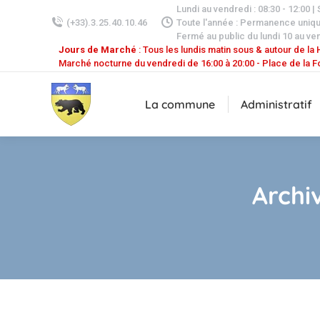
Lundi au vendredi : 08:30 - 12:00 |
(+33).3.25.40.10.46
Toute l'année : Permanence uniq
Fermé au public du lundi 10 au ven
Jours de Marché
: Tous les lundis matin sous & autour de la H
Marché nocturne du vendredi de 16:00 à 20:00 - Place de la F
La commune
Administratif
Archi