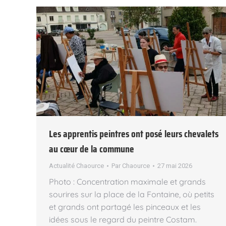
Les apprentis peintres ont posé leurs chevalets
au cœur de la commune
Actualité Chaource
Par
Chaource
27 mai 2026
Photo : Concentration maximale et grands
sourires sur la place de la Fontaine, où petits
et grands ont partagé les pinceaux et les
idées sous le regard du peintre Costam.