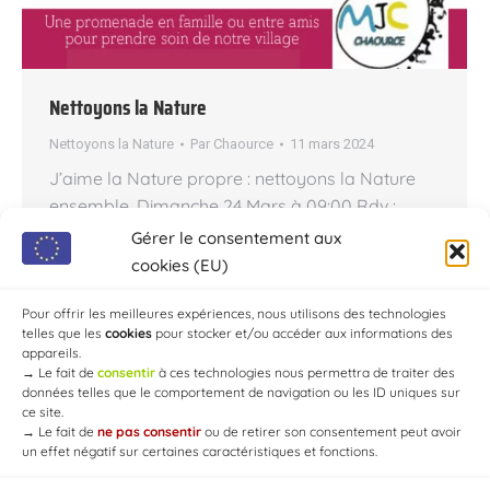
Nettoyons la Nature
Nettoyons la Nature
Par
Chaource
11 mars 2024
J’aime la Nature propre : nettoyons la Nature
ensemble. Dimanche 24 Mars à 09:00 Rdv :
Halle de Chaource Matériels fournis. Une
Gérer le consentement aux
promenade en famille ou entre amis pour
cookies (EU)
prendre soin de notre village Partagez autour
de vous SVP & venez nombreux, merci !
Pour offrir les meilleures expériences, nous utilisons des technologies
telles que les
cookies
pour stocker et/ou accéder aux informations des
appareils.
→
Le fait de
consentir
à ces technologies nous permettra de traiter des
données telles que le comportement de navigation ou les ID uniques sur
ce site.
→
Le fait de
ne pas consentir
ou de retirer son consentement peut avoir
un effet négatif sur certaines caractéristiques et fonctions.