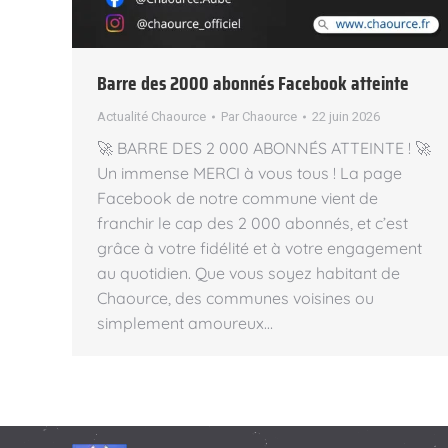
Barre des 2000 abonnés Facebook atteinte
Actualité Chaource
Par
Chaource
22 juin 2026
🚀 BARRE DES 2 000 ABONNÉS ATTEINTE ! 🚀
Un immense MERCI à vous tous ! La page
Facebook de notre commune vient de
franchir le cap des 2 000 abonnés, et c’est
grâce à votre fidélité et à votre engagement
au quotidien. Que vous soyez habitant de
Chaource, des communes voisines ou
simplement amoureux…