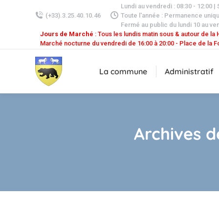
Lundi au vendredi : 08:30 - 12:00 |
(+33).3.25.40.10.46
Toute l'année : Permanence uniq
Fermé au public du lundi 10 au ven
Jours de Marché
: Tous les lundis matin sous & autour de la H
Marché nocturne du vendredi de 16:00 à 20:00 - Place de la F
La commune
Administratif
Archives d