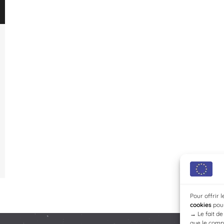
Pour offrir 
cookies
pour
→
Le fait d
que le compo