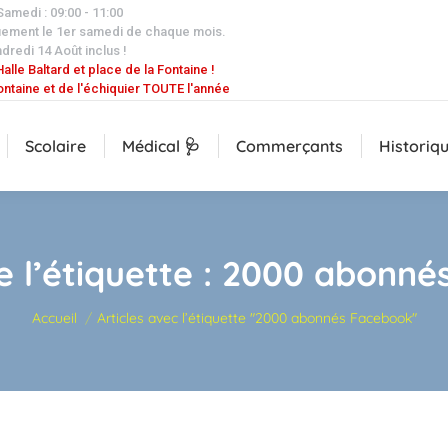
 Samedi : 09:00 - 11:00
uement le 1er samedi de chaque mois.
dredi 14 Août inclus !
alle Baltard et place de la Fontaine !
ontaine et de l'échiquier TOUTE l'année
Scolaire
Médical 🩺
Commerçants
Historiq
e l’étiquette :
2000 abonné
Vous êtes ici :
Accueil
Articles avec l’étiquette "2000 abonnés Facebook"