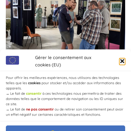
Gérer le consentement aux
cookies (EU)
Pour offrir les meilleures expériences, nous utilisons des technologies
telles que les
cookies
pour stocker et/ou accéder aux informations des
appareils.
→
Le fait de
consentir
à ces technologies nous permettra de traiter des
données telles que le comportement de navigation ou les ID uniques sur
ce site.
→
Le fait de
ne pas consentir
ou de retirer son consentement peut avoir
un effet négatif sur certaines caractéristiques et fonctions.