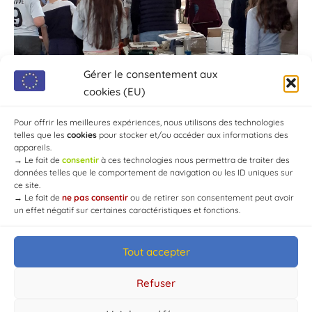
Gérer le consentement aux
cookies (EU)
Pour offrir les meilleures expériences, nous utilisons des technologies
telles que les
cookies
pour stocker et/ou accéder aux informations des
appareils.
→
Le fait de
consentir
à ces technologies nous permettra de traiter des
données telles que le comportement de navigation ou les ID uniques sur
ce site.
→
Le fait de
ne pas consentir
ou de retirer son consentement peut avoir
un effet négatif sur certaines caractéristiques et fonctions.
Tout accepter
© Mairie de Chaource [2004-2024] | Tous droits réservés.
Developed by
WEB3-DESIGN
Refuser