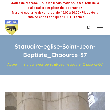
Jours de Marché
: Tous les lundis matin sous & autour de la
Halle Baltard et place de la Fontaine !
Marché nocturne du vendredi de 16:00 à 20:00 - Place de la
Fontaine et de l'échiquier TOUTE l'année
Recherche
:
Statuaire-eglise-Saint-Jean-
Baptiste_Chaource-57
Vous êtes ici :
Accueil
Statuaire-eglise-Saint-Jean-Baptiste_Chaource-57