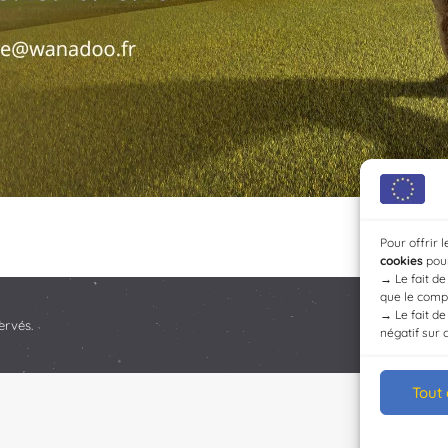
Pour offrir 
cookies
pour
→
Le fait d
que le compo
→
Le fait d
ervés.
négatif sur 
Tout