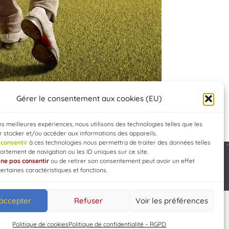
Gérer le consentement aux cookies (EU)
les meilleures expériences, nous utilisons des technologies telles que les
 stocker et/ou accéder aux informations des appareils.
e
consentir
à ces technologies nous permettra de traiter des données telles
rtement de navigation ou les ID uniques sur ce site.
e
ne pas consentir
ou de retirer son consentement peut avoir un effet
Developed by
WEB3-DESIGN
certaines caractéristiques et fonctions.
 accepter
Refuser
Voir les préférences
Politique de cookies
Politique de confidentialité – RGPD