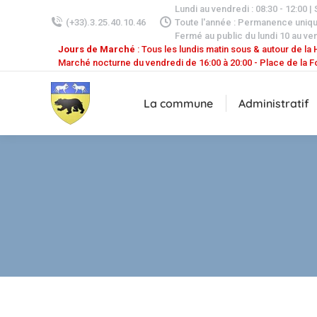
Lundi au vendredi : 08:30 - 12:00 |
(+33).3.25.40.10.46
Toute l'année : Permanence uniq
Fermé au public du lundi 10 au ven
Jours de Marché
: Tous les lundis matin sous & autour de la H
Marché nocturne du vendredi de 16:00 à 20:00 - Place de la F
La commune
Administratif