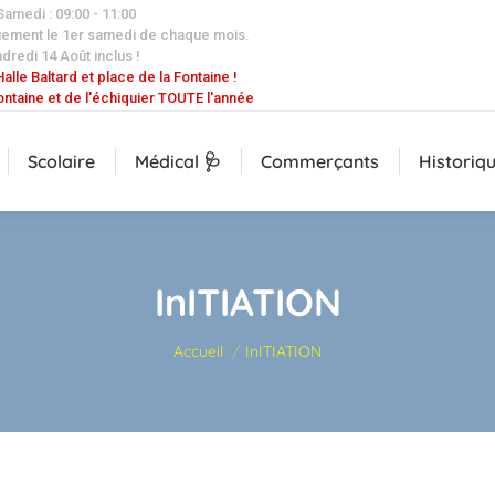
 Samedi : 09:00 - 11:00
uement le 1er samedi de chaque mois.
dredi 14 Août inclus !
alle Baltard et place de la Fontaine !
ontaine et de l'échiquier TOUTE l'année
Scolaire
Médical 🩺
Commerçants
Historiq
InITIATION
Vous êtes ici :
Accueil
InITIATION