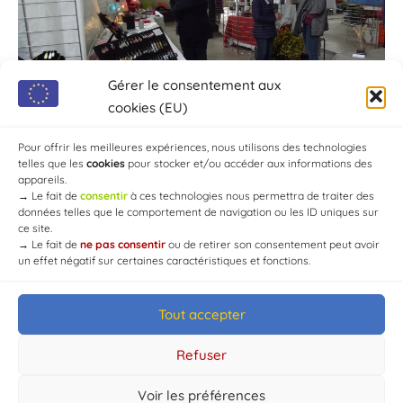
Gérer le consentement aux
cookies (EU)
Pour offrir les meilleures expériences, nous utilisons des technologies
telles que les
cookies
pour stocker et/ou accéder aux informations des
appareils.
→
Le fait de
consentir
à ces technologies nous permettra de traiter des
données telles que le comportement de navigation ou les ID uniques sur
ce site.
→
Le fait de
ne pas consentir
ou de retirer son consentement peut avoir
un effet négatif sur certaines caractéristiques et fonctions.
Tout accepter
© Mairie de Chaource [2004-2024] | Tous droits réservés.
Developed by
WEB3-DESIGN
Refuser
Voir les préférences