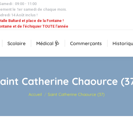
 Samedi : 09:00 - 11:00
uement le 1er samedi de chaque mois.
dredi 14 Août inclus !
alle Baltard et place de la Fontaine !
ontaine et de l'échiquier TOUTE l'année
Scolaire
Médical 🩺
Commerçants
Historiq
aint Catherine Chaource (3
Vous êtes ici :
Accueil
Saint Catherine Chaource (37)