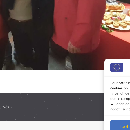
Pour offrir 
cookies
pour
→
Le fait d
que le compo
→
Le fait d
ervés.
négatif sur 
Tout