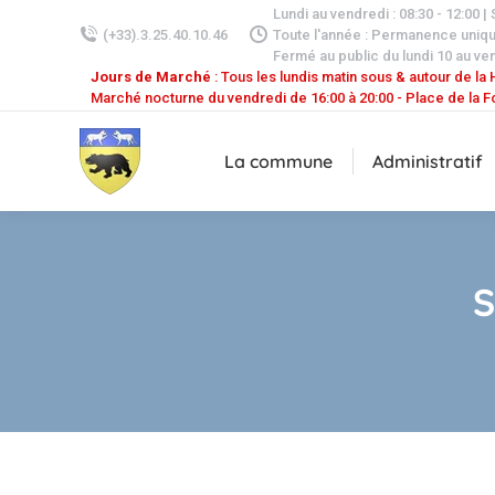
Lundi au vendredi : 08:30 - 12:00 |
(+33).3.25.40.10.46
Toute l'année : Permanence uniq
Fermé au public du lundi 10 au ven
Jours de Marché
: Tous les lundis matin sous & autour de la H
Marché nocturne du vendredi de 16:00 à 20:00 - Place de la F
La commune
Administratif
S