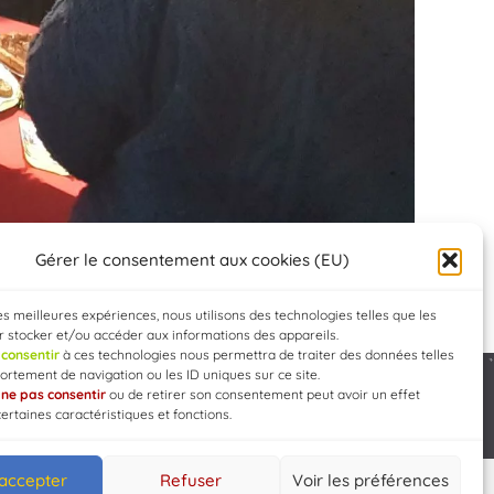
Gérer le consentement aux cookies (EU)
les meilleures expériences, nous utilisons des technologies telles que les
 stocker et/ou accéder aux informations des appareils.
e
consentir
à ces technologies nous permettra de traiter des données telles
rtement de navigation ou les ID uniques sur ce site.
e
ne pas consentir
ou de retirer son consentement peut avoir un effet
Developed by
WEB3-DESIGN
certaines caractéristiques et fonctions.
 accepter
Refuser
Voir les préférences