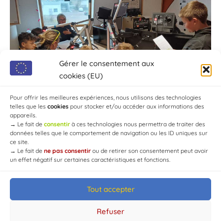
Gérer le consentement aux
cookies (EU)
Pour offrir les meilleures expériences, nous utilisons des technologies
telles que les
cookies
pour stocker et/ou accéder aux informations des
appareils.
→
Le fait de
consentir
à ces technologies nous permettra de traiter des
données telles que le comportement de navigation ou les ID uniques sur
ce site.
→
Le fait de
ne pas consentir
ou de retirer son consentement peut avoir
un effet négatif sur certaines caractéristiques et fonctions.
Tout accepter
© Mairie de Chaource [2004-2024] | Tous droits réservés.
Developed by
WEB3-DESIGN
Refuser