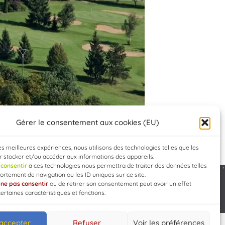
Gérer le consentement aux cookies (EU)
les meilleures expériences, nous utilisons des technologies telles que les
 stocker et/ou accéder aux informations des appareils.
e
consentir
à ces technologies nous permettra de traiter des données telles
rtement de navigation ou les ID uniques sur ce site.
e
ne pas consentir
ou de retirer son consentement peut avoir un effet
Developed by
WEB3-DESIGN
certaines caractéristiques et fonctions.
 accepter
Refuser
Voir les préférences