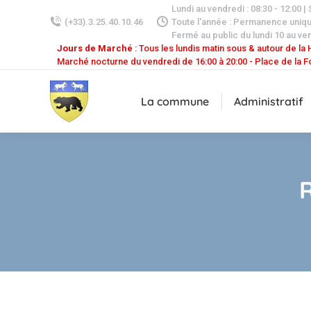
Lundi au vendredi : 08:30 - 12:00 |
(+33).3.25.40.10.46
Toute l'année : Permanence uniq
Fermé au public du lundi 10 au ven
Jours de Marché
: Tous les lundis matin sous & autour de la H
Marché nocturne du vendredi de 16:00 à 20:00 - Place de la F
La commune
Administratif
R