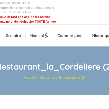
 Samedi : 09:00 - 11:00
uement le 1er samedi de chaque mois.
dredi 14 Août inclus !
alle Baltard et place de la Fontaine !
ontaine et de l'échiquier TOUTE l'année
Scolaire
Médical 🩺
Commerçants
Historiq
estaurant_la_Cordeliere (
Vous êtes ici :
Accueil
Restaurant_la_Cordeliere (2)