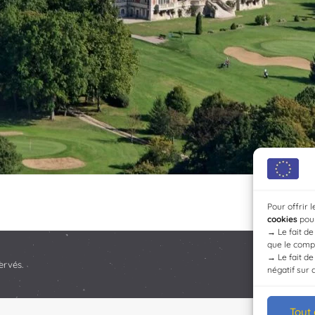
Pour offrir 
cookies
pour
→
Le fait d
que le compo
→
Le fait d
ervés.
négatif sur 
Tout