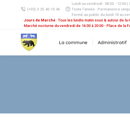
Lundi au vendredi : 08:30 - 12:00 |
(+33).3.25.40.10.46
Toute l'année : Permanence uniq
Fermé au public du lundi 10 au ven
Jours de Marché
: Tous les lundis matin sous & autour de la H
Marché nocturne du vendredi de 16:00 à 20:00 - Place de la F
La commune
Administratif