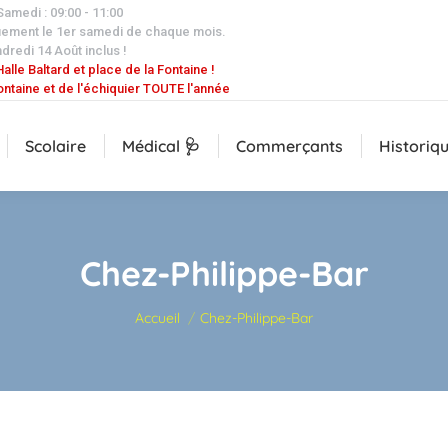
 Samedi : 09:00 - 11:00
uement le 1er samedi de chaque mois.
dredi 14 Août inclus !
alle Baltard et place de la Fontaine !
ontaine et de l'échiquier TOUTE l'année
Scolaire
Médical 🩺
Commerçants
Historiq
Chez-Philippe-Bar
Vous êtes ici :
Accueil
Chez-Philippe-Bar