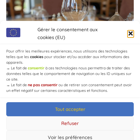
Gérer le consentement aux
cookies (EU)
Pour offrir les meilleures expériences, nous utilisons des technologies
telles que les
cookies
pour stocker et/ou accéder aux informations des
appareils.
→
Le fait de
consentir
à ces technologies nous permettra de traiter des
données telles que le comportement de navigation ou les ID uniques sur
ce site.
→
Le fait de
ne pas consentir
ou de retirer son consentement peut avoir
un effet négatif sur certaines caractéristiques et fonctions.
Tout accepter
© Mairie de Chaource [2004-2024] | Tous droits réservés.
Developed by
WEB3-DESIGN
Refuser
Voir les préférences