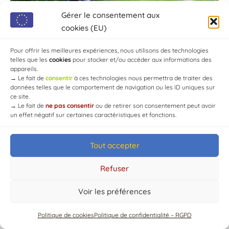
Gérer le consentement aux
cookies (EU)
Pour offrir les meilleures expériences, nous utilisons des technologies
telles que les
cookies
pour stocker et/ou accéder aux informations des
appareils.
→
Le fait de
consentir
à ces technologies nous permettra de traiter des
données telles que le comportement de navigation ou les ID uniques sur
ce site.
→
Le fait de
ne pas consentir
ou de retirer son consentement peut avoir
un effet négatif sur certaines caractéristiques et fonctions.
© Mairie de Chaource [2004-2024] | Tous droits réservés.
Tout accepter
Developed by
WEB3-DESIGN
Refuser
Voir les préférences
Politique de cookies
Politique de confidentialité – RGPD