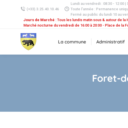
Lundi au vendredi : 08:30 - 12:00 |
(+33).3.25.40.10.46
Toute l'année : Permanence uniq
Fermé au public du lundi 10 au ven
Jours de Marché
: Tous les lundis matin sous & autour de la H
Marché nocturne du vendredi de 16:00 à 20:00 - Place de la F
La commune
Administratif
Foret-