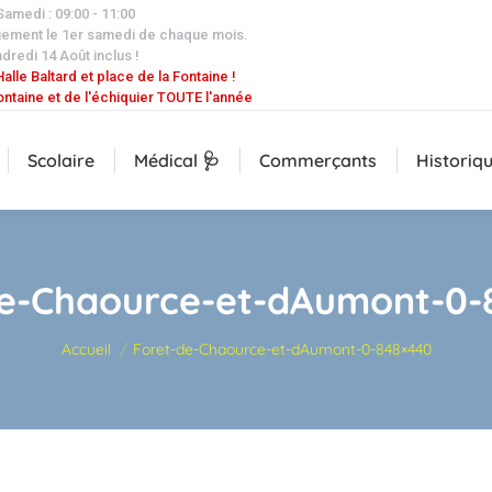
 Samedi : 09:00 - 11:00
uement le 1er samedi de chaque mois.
dredi 14 Août inclus !
alle Baltard et place de la Fontaine !
ontaine et de l'échiquier TOUTE l'année
Scolaire
Médical 🩺
Commerçants
Historiq
de-Chaource-et-dAumont-0-
Vous êtes ici :
Accueil
Foret-de-Chaource-et-dAumont-0-848×440