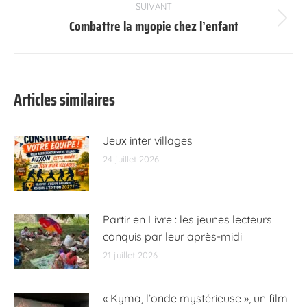
:
SUIVANT
Combattre la myopie chez l’enfant
Article
suivant
:
Articles similaires
Jeux inter villages
24 juillet 2026
Partir en Livre : les jeunes lecteurs
conquis par leur après-midi
21 juillet 2026
« Kyma, l’onde mystérieuse », un film