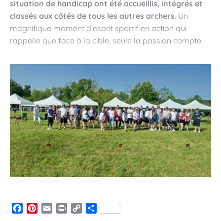
situation de handicap ont été accueillis, intégrés et
classés aux côtés de tous les autres archers
. Un
magnifique moment d’esprit sportif en action qui
rappelle que face à la cible, seule la passion compte.
Facebook
Pinterest
Email
Print
Copy
Partager
Link