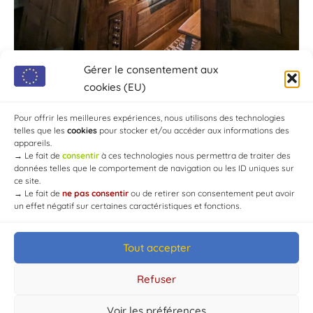
Gérer le consentement aux
cookies (EU)
Pour offrir les meilleures expériences, nous utilisons des technologies
telles que les
cookies
pour stocker et/ou accéder aux informations des
appareils.
→
Le fait de
consentir
à ces technologies nous permettra de traiter des
données telles que le comportement de navigation ou les ID uniques sur
ce site.
→
Le fait de
ne pas consentir
ou de retirer son consentement peut avoir
un effet négatif sur certaines caractéristiques et fonctions.
Tout accepter
© Mairie de Chaource [2004-2024] | Tous droits réservés.
Developed by
WEB3-DESIGN
Refuser
Voir les préférences