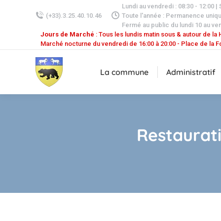
Lundi au vendredi : 08:30 - 12:00 |
(+33).3.25.40.10.46
Toute l'année : Permanence uniq
Fermé au public du lundi 10 au ven
Jours de Marché
: Tous les lundis matin sous & autour de la H
Marché nocturne du vendredi de 16:00 à 20:00 - Place de la F
La commune
Administratif
Restaurat