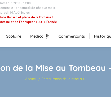
 Samedi : 09:00 - 11:00
uement le 1er samedi de chaque mois.
dredi 14 Août inclus !
alle Baltard et place de la Fontaine !
ontaine et de l'échiquier TOUTE l'année
Scolaire
Médical 🩺
Commerçants
Historiq
ion de la Mise au Tombeau –
Vous êtes ici :
Accueil
Restauration de la Mise au…