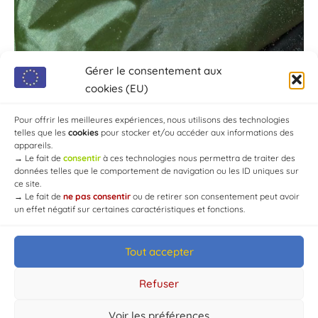
Gérer le consentement aux
cookies (EU)
Pour offrir les meilleures expériences, nous utilisons des technologies
telles que les
cookies
pour stocker et/ou accéder aux informations des
appareils.
→
Le fait de
consentir
à ces technologies nous permettra de traiter des
données telles que le comportement de navigation ou les ID uniques sur
ce site.
→
Le fait de
ne pas consentir
ou de retirer son consentement peut avoir
un effet négatif sur certaines caractéristiques et fonctions.
Tout accepter
© Mairie de Chaource [2004-2024] | Tous droits réservés.
Developed by
WEB3-DESIGN
Refuser
Voir les préférences