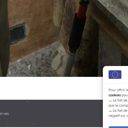
Pour offrir 
cookies
pour
→
Le fait d
que le compo
→
Le fait d
ervés.
négatif sur 