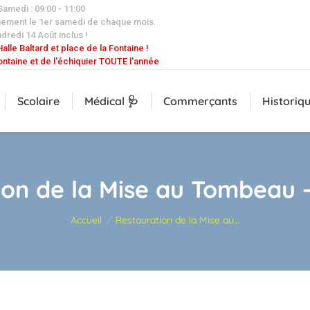
 Samedi : 09:00 - 11:00
uement le 1er samedi de chaque mois.
dredi 14 Août inclus !
alle Baltard et place de la Fontaine !
ontaine et de l'échiquier TOUTE l'année
Scolaire
Médical 🩺
Commerçants
Historiq
ion de la Mise au Tombeau –
Vous êtes ici :
Accueil
Restauration de la Mise au…