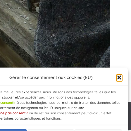
Gérer le consentement aux cookies (EU)
les meilleures expériences, nous utilisons des technologies telles que les
 stocker et/ou accéder aux informations des appareils.
e
consentir
à ces technologies nous permettra de traiter des données telles
rtement de navigation ou les ID uniques sur ce site.
e
ne pas consentir
ou de retirer son consentement peut avoir un effet
Developed by
WEB3-DESIGN
certaines caractéristiques et fonctions.