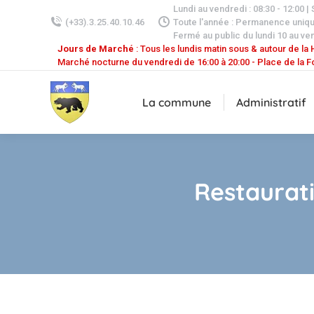
Lundi au vendredi : 08:30 - 12:00 |
(+33).3.25.40.10.46
Toute l'année : Permanence uniq
Fermé au public du lundi 10 au ven
Jours de Marché
: Tous les lundis matin sous & autour de la H
Marché nocturne du vendredi de 16:00 à 20:00 - Place de la F
La commune
Administratif
Restaurat