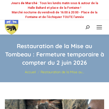
Jours de Marché
: Tous les lundis matin sous & autour de la
Halle Baltard et place de la Fontaine !
Marché nocturne du vendredi de 16:00 à 20:00 - Place de la
Fontaine et de l'échiquier TOUTE l'année
Recherche
:
Restauration de la Mise au
Tombeau : Fermeture temporaire à
compter du 2 juin 2026
Vous êtes ici :
Accueil
Restauration de la Mise au…