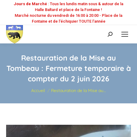
Jours de Marché
: Tous les lundis matin sous & autour de la
Halle Baltard et place de la Fontaine !
Marché nocturne du vendredi de 16:00 à 20:00 - Place de la
Fontaine et de l'échiquier TOUTE l'année
Recherche
:
Restauration de la Mise au
Tombeau : Fermeture temporaire à
compter du 2 juin 2026
Vous êtes ici :
Accueil
Restauration de la Mise au…