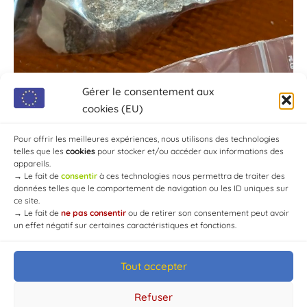
Gérer le consentement aux
cookies (EU)
Pour offrir les meilleures expériences, nous utilisons des technologies
telles que les
cookies
pour stocker et/ou accéder aux informations des
appareils.
→
Le fait de
consentir
à ces technologies nous permettra de traiter des
données telles que le comportement de navigation ou les ID uniques sur
ce site.
→
Le fait de
ne pas consentir
ou de retirer son consentement peut avoir
un effet négatif sur certaines caractéristiques et fonctions.
Tout accepter
© Mairie de Chaource [2004-2024] | Tous droits réservés.
Developed by
WEB3-DESIGN
Refuser