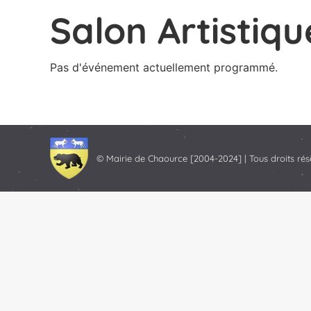
Salon Artistiqu
Pas d'événement actuellement programmé.
© Mairie de Chaource [2004-2024] | Tous droits rés