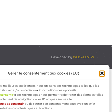
Developed by
WEB3-DESIGN
Gérer le consentement aux cookies (EU)
les meilleures expériences, nous utilisons des technologies telles que les
 stocker et/ou accéder aux informations des appareils.
e
consentir
à ces technologies nous permettra de traiter des données telles
rtement de navigation ou les ID uniques sur ce site.
e
ne pas consentir
ou de retirer son consentement peut avoir un effet
certaines caractéristiques et fonctions.