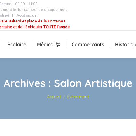
 Samedi : 09:00 - 11:00
uement le 1er samedi de chaque mois.
dredi 14 Août inclus !
alle Baltard et place de la Fontaine !
ontaine et de l'échiquier TOUTE l'année
Scolaire
Médical 🩺
Commerçants
Historiq
Archives :
Salon Artistique
Vous êtes ici :
Accueil
Événement