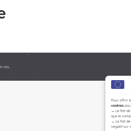
e
ervés.
Pour offrir 
cookies
pour
→
Le fait d
que le compo
→
Le fait d
négatif sur 