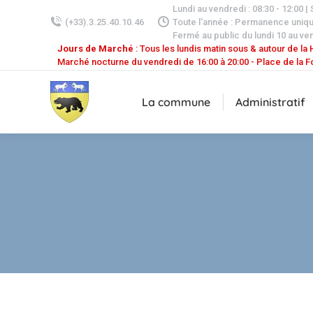
Lundi au vendredi : 08:30 - 12:00 |
(+33).3.25.40.10.46
Toute l'année : Permanence uniq
Fermé au public du lundi 10 au ven
Jours de Marché
: Tous les lundis matin sous & autour de la H
Marché nocturne du vendredi de 16:00 à 20:00 - Place de la F
La commune
Administratif