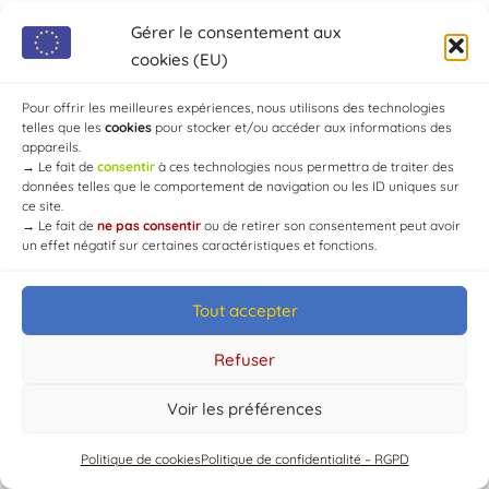
Campagne
Gérer le consentement aux
cookies (EU)
Pas d'événement actuellement
programmé.
Pour offrir les meilleures expériences, nous utilisons des technologies
telles que les
cookies
pour stocker et/ou accéder aux informations des
appareils.
→
Le fait de
consentir
à ces technologies nous permettra de traiter des
données telles que le comportement de navigation ou les ID uniques sur
ce site.
→
Le fait de
ne pas consentir
ou de retirer son consentement peut avoir
un effet négatif sur certaines caractéristiques et fonctions.
© Mairie de Chaource [2004-2024] | Tous droits réservés.
Tout accepter
Developed by
WEB3-DESIGN
Refuser
Voir les préférences
Politique de cookies
Politique de confidentialité – RGPD