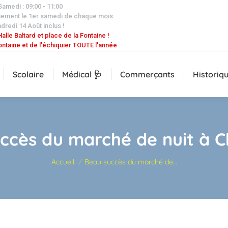
 Samedi : 09:00 - 11:00
uement le 1er samedi de chaque mois.
dredi 14 Août inclus !
alle Baltard et place de la Fontaine !
ontaine et de l'échiquier TOUTE l'année
Scolaire
Médical 🩺
Commerçants
Historiq
ccès du marché de nuit à 
Vous êtes ici :
Accueil
Beau succès du marché de…