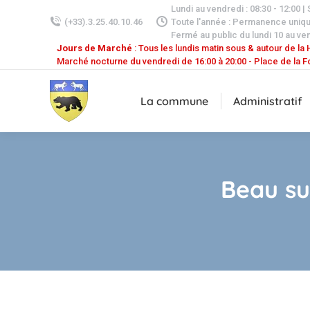
Lundi au vendredi : 08:30 - 12:00 |
(+33).3.25.40.10.46
Toute l'année : Permanence uniq
Fermé au public du lundi 10 au ven
Jours de Marché
: Tous les lundis matin sous & autour de la H
Marché nocturne du vendredi de 16:00 à 20:00 - Place de la F
La commune
Administratif
Beau su