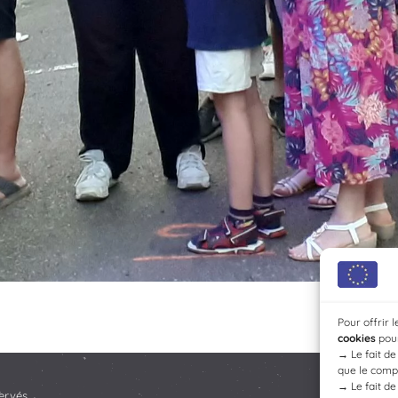
Pour offrir 
cookies
pour
→
Le fait d
que le compo
→
Le fait d
ervés.