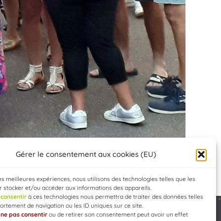
Gérer le consentement aux cookies (EU)
les meilleures expériences, nous utilisons des technologies telles que les
 stocker et/ou accéder aux informations des appareils.
e
consentir
à ces technologies nous permettra de traiter des données telles
rtement de navigation ou les ID uniques sur ce site.
e
ne pas consentir
ou de retirer son consentement peut avoir un effet
Developed by
WEB3-DESIGN