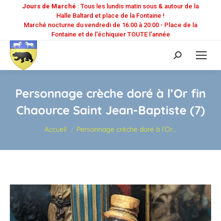
Jours de Marché
: Tous les lundis matin sous & autour de la
Halle Baltard et place de la Fontaine !
Marché nocturne du vendredi de 16:00 à 20:00 - Place de la
Fontaine et de l'échiquier TOUTE l'année
Recherche
:
Personnage crèche doré à l’Or fin
Chaource Saint Jean-Baptiste (7)
Vous êtes ici :
Accueil
Personnage crèche doré à l’Or…