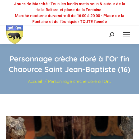
Jours de Marché
: Tous les lundis matin sous & autour de la
Halle Baltard et place de la Fontaine !
Marché nocturne du vendredi de 16:00 à 20:00 - Place de la
Fontaine et de l'échiquier TOUTE l'année
Recherche
:
Personnage crèche doré à l’Or fin
Chaource Saint Jean-Baptiste (16)
Vous êtes ici :
Accueil
Personnage crèche doré à l’Or…