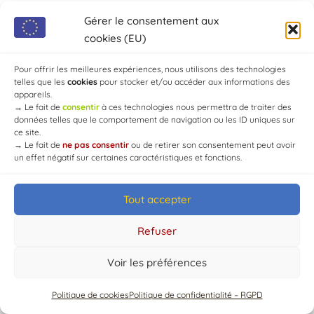
Gérer le consentement aux
cookies (EU)
Pour offrir les meilleures expériences, nous utilisons des technologies
telles que les
cookies
pour stocker et/ou accéder aux informations des
appareils.
→
Le fait de
consentir
à ces technologies nous permettra de traiter des
données telles que le comportement de navigation ou les ID uniques sur
© Mairie de Chaource [2004-2024] | Tous droits réservés.
ce site.
Developed by
WEB3-DESIGN
→
Le fait de
ne pas consentir
ou de retirer son consentement peut avoir
un effet négatif sur certaines caractéristiques et fonctions.
Tout accepter
Refuser
Voir les préférences
Politique de cookies
Politique de confidentialité – RGPD