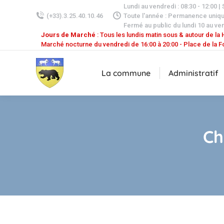
Lundi au vendredi : 08:30 - 12:00 |
(+33).3.25.40.10.46
Toute l'année : Permanence uniq
Fermé au public du lundi 10 au ven
Jours de Marché
: Tous les lundis matin sous & autour de la H
Marché nocturne du vendredi de 16:00 à 20:00 - Place de la F
La commune
Administratif
Ch