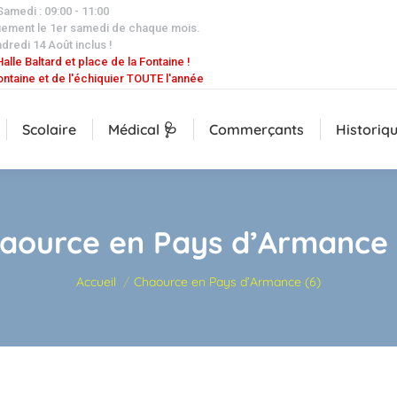
 Samedi : 09:00 - 11:00
uement le 1er samedi de chaque mois.
dredi 14 Août inclus !
alle Baltard et place de la Fontaine !
ontaine et de l'échiquier TOUTE l'année
Scolaire
Médical 🩺
Commerçants
Historiq
aource en Pays d’Armance 
Vous êtes ici :
Accueil
Chaource en Pays d’Armance (6)