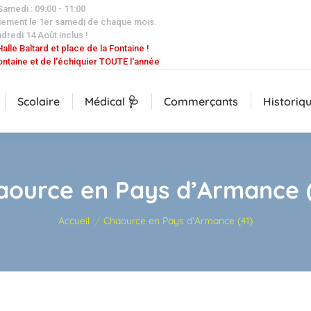
 Samedi : 09:00 - 11:00
uement le 1er samedi de chaque mois.
dredi 14 Août inclus !
alle Baltard et place de la Fontaine !
ontaine et de l'échiquier TOUTE l'année
Scolaire
Médical 🩺
Commerçants
Historiq
aource en Pays d’Armance (
Vous êtes ici :
Accueil
Chaource en Pays d’Armance (41)