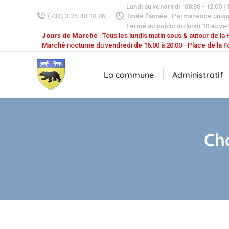
Lundi au vendredi : 08:30 - 12:00 |
(+33).3.25.40.10.46
Toute l'année : Permanence uniq
Fermé au public du lundi 10 au ven
Jours de Marché
: Tous les lundis matin sous & autour de la H
Marché nocturne du vendredi de 16:00 à 20:00 - Place de la F
La commune
Administratif
Ch