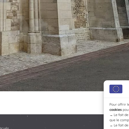
Pour offrir 
cookies
pour
→
Le fait d
que le compo
→
Le fait d
ervés.