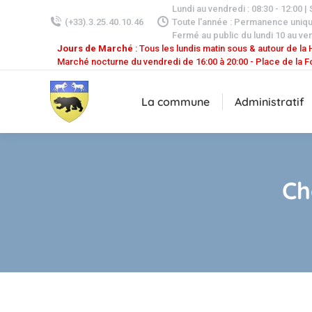
Lundi au vendredi : 08:30 - 12:00 |
(+33).3.25.40.10.46
Toute l'année : Permanence uniq
Fermé au public du lundi 10 au ven
Jours de Marché
: Tous les lundis matin sous & autour de la H
Marché nocturne du vendredi de 16:00 à 20:00 - Place de la F
La commune
Administratif
Ch