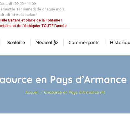
 Samedi : 09:00 - 11:00
uement le 1er samedi de chaque mois.
dredi 14 Août inclus !
alle Baltard et place de la Fontaine !
ontaine et de l'échiquier TOUTE l'année
Scolaire
Médical 🩺
Commerçants
Historiq
aource en Pays d’Armance 
Vous êtes ici :
Accueil
Chaource en Pays d’Armance (4)